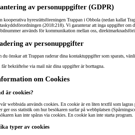
antering av personuppgifter (GDPR)
n kooperativa hyresrättsföreningen Trappan i Obbola (nedan kallat Tra
taskyddsförordningen (2018:218). Vi garanterar att inga uppgifter om dig
bilnummer används för kommunikation mellan oss, direktmarknadsföring, 
adering av personuppgifter
 du önskar att Trappan raderar dina kontaktuppgifter som sparats, vänlig
får bekräftelse via mail när dina uppgifter är borttagna.
nformation om Cookies
d är cookies?
 vår webbsida används cookies. En cookie är en liten textfil som lagras
ler ger oss statistik om hur besökaren surfar på webbplatsen (Spårningsc
sökaren kan inte spåras via cookies. En cookie kan inte starta program.
ika typer av cookies