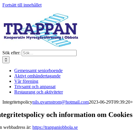
Fortsätt till innehållet
Sök efter:
Gemensamt seniorboende
Aktivt omhändertagande
Vår förening
Trivsamt och anpassat
Restaurang och aktiviteter
Integritetspolicy
nils.qvarnstrom@hotmail.com
2023-06-29T09:39:20+
ntegritetspolicy och information om Cookies
n webbadress är:
https://trappaniobbola.se