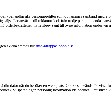
ppan) behandlar alla personuppgifter som du lämnar i samband med e-po
 säljs eller används till reklamutskick från tredje part, utan endast a
orderbekräftelser, nyhetsbrev samt till övrig information under vår af
en skicka ett mail till:
info@trappaniobbola.se
 på din dator när du besöker en webbplats. Cookies används för vissa f
ookies). Vi sparar ingen personlig information via cookies. Statistiken