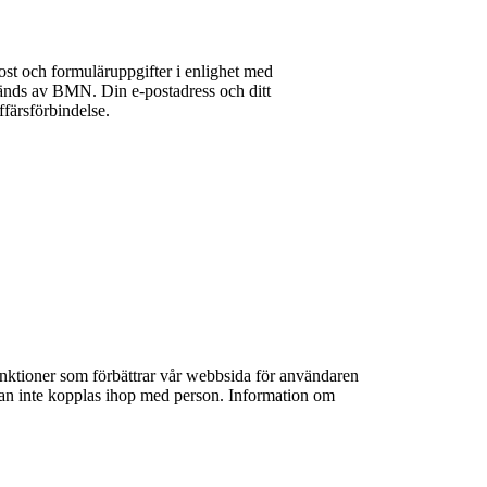
st och formuläruppgifter i enlighet med
nvänds av BMN. Din e-postadress och ditt
färsförbindelse.
unktioner som förbättrar vår webbsida för användaren
 kan inte kopplas ihop med person. Information om