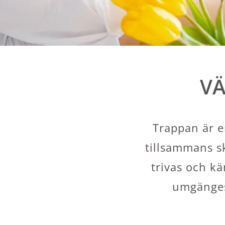
VÄ
Trappan är e
tillsammans sk
trivas och kä
umgängesy