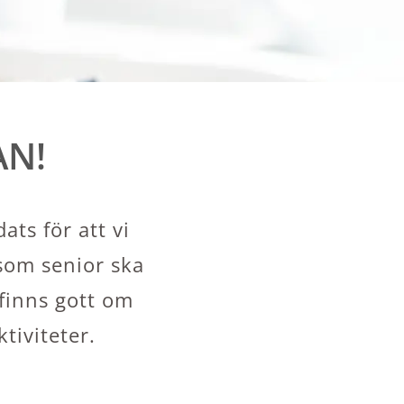
AN!
ts för att vi
 som senior ska
 finns gott om
tiviteter.