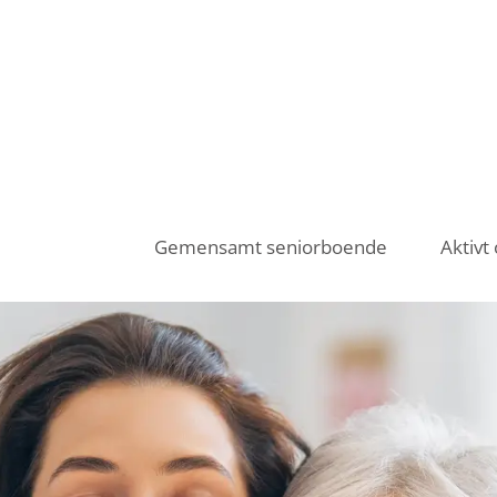
Fortsätt
till
innehållet
Gemensamt seniorboende
Aktiv