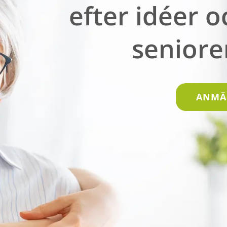
efter idéer 
seniore
ANMÄL